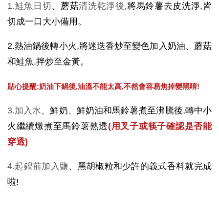
1.鮭魚日切
、蘑菇
清洗乾淨後,
將馬鈴薯去皮洗淨,皆
切成一口大小備用。
2.熱油鍋後轉小火,將迷迭香炒至變色加入奶油、蘑菇
和鮭魚,拌炒至金黃。
貼心提醒:奶油下鍋後,油溫不能太高,不然會容易焦掉變黑唷!
3.加入水
、鮮奶、鮮奶油和馬鈴薯煮至沸騰後,轉中小
火繼續燉煮至馬鈴薯熟透
(用叉子或筷子確認是否能
穿透)
4.起鍋前加入鹽
、黑胡椒粒和少許的義式香料就完成
啦!