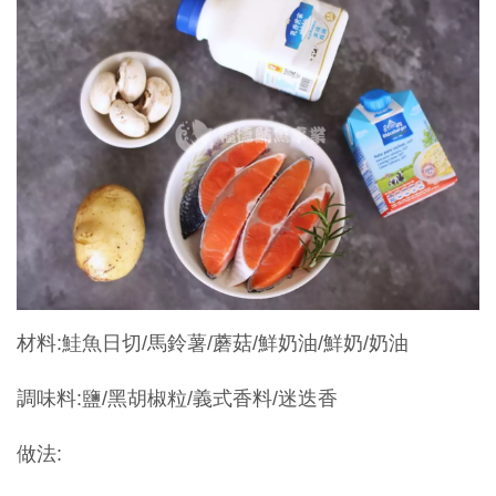
材料:鮭魚日切/馬鈴薯/蘑菇/鮮奶油/鮮奶/奶油
調味料:鹽/黑胡椒粒/義式香料/迷迭香
做法: