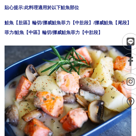
貼心提示:此料理適用於以下鮭魚部位
鮭魚【肚區】輪切
/
挪威鮭魚菲力【中肚段】
/
挪威鮭魚【尾段】
菲力
/
鮭魚【中區】輪切
/
挪威鮭魚菲力【中肚段】