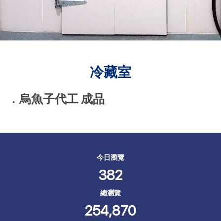
冷藏室
．烏魚子代工 成品
今日瀏覽
382
總瀏覽
254,870