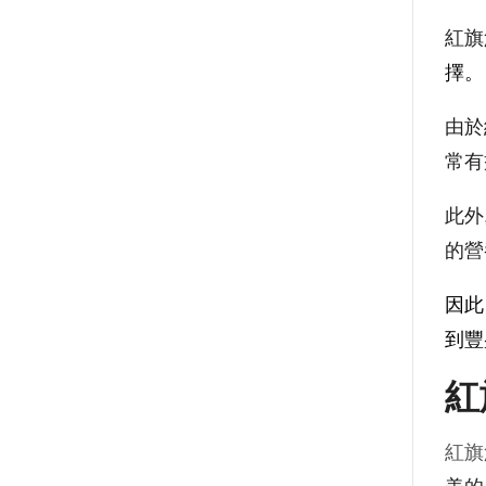
紅旗
擇。
由於
常有
此外
的營
因此
到豐
紅
紅旗