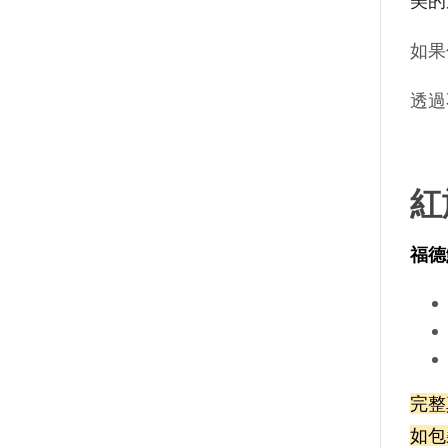
美的
如果
透過
紅
福德
完整
如包