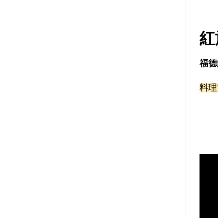
紅
福德
料理