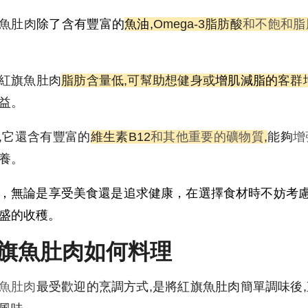
魚肚肉
除了含有豐富的
魚油,
Omega-3脂肪酸
和不飽和脂
紅旗魚肚肉
脂肪含量低,可幫助想健身或
增肌減脂的
客群
益。
,它還含有豐富的
維生素B12
和其他重要的礦物質
,
能夠
增
養。
，無論是享受美食還是追求健康，在選擇食材時不妨考
盛的收穫。
旗魚肚肉如何料理
魚肚肉
最受歡迎的烹調方式,是將紅旗魚肚肉簡單調味後