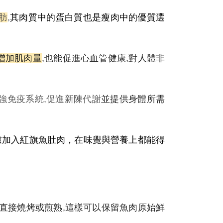
肪
,
其肉質中的蛋白質也是瘦肉中的優質選
增加肌肉量
,也能促進心血管健康,對人體非
強免疫系統,促進新陳代謝
並提供身體所需
慮加入紅旗魚肚肉，在味覺與營養上都能得
,直接燒烤或煎熟,這樣可以保留魚肉原始鮮