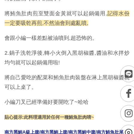
將鮪魚肚肉煎至雙面金黃就可以起鍋備用,
記得水份
一定要吸乾再煎,不然油會到處亂噴,
會跟小編一樣差點被油噴到,超恐怖的。
2.鍋子洗乾淨後,轉小火倒入黑胡椒醬,醬油和水拌炒
均勻就可以起鍋備用啦!
將自己愛吃的配菜和鮪魚肚肉裝盤在淋上黑胡椒醬就
可以上桌了。
小編刀叉已經準備好要開吃了~哈哈
貼心提示:此料理適用於任何一種鮪魚肚肉唷~
南方黑鮪A級上腹
/
南方黑鮪上腹
/
南方黑鮪中腹
/
南方鮪魚肚尾