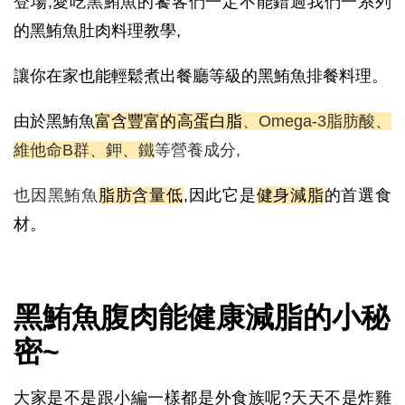
登場,愛吃黑鮪魚的饕客們一定不能錯過我們一系列
的黑鮪魚肚肉料理教學,
讓你在家也能輕鬆煮出餐廳等級的黑鮪魚排餐料理。
由於黑鮪魚
富含豐富的高蛋白脂
、Omega-3脂肪酸、
維他命B群、鉀、鐵
等營養成分,
也因黑鮪魚
脂肪含量低
,因此它是
健身減脂
的首選食
材。
黑鮪魚腹肉能健康減脂的小秘
密~
大家是不是跟小編一樣都是外食族呢?天天不是炸雞