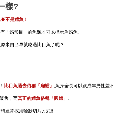
一樣?
,並不是鱈魚！
定只有「鱈形目」的魚類才可以標示為鱈魚。
現原來自己早就吃過比目魚了呢？
！
比目魚過去俗稱「扁鱈」
,魚身全長可以跟成年男性差
片販售；而
真正的鱈魚俗稱「圓鱈」
,
時通常採用輪狀切片方式!!