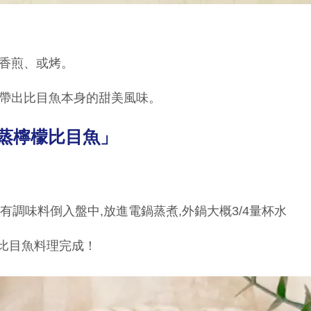
、香煎、或烤。
能帶出比目魚本身的甜美風味。
蒸檸檬比目魚」
所有調味料倒入盤中,放進電鍋蒸煮,外鍋大概3/4量杯水
檬比目魚料理完成！