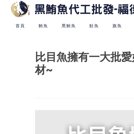
首頁
鮪魚
黑鮪魚
鮭魚
旗魚
比目魚擁有一大批愛
材~