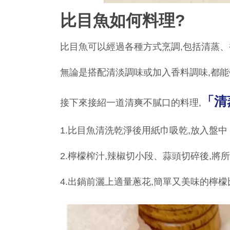
比目魚如何料理?
比目魚可以經過各種方式烹調,包括清蒸
無論是搭配清淡調味或加入香料調味,都
「清
接下來接紹一道清爽不膩口的料理,
1.比目魚清洗乾淨後用紙巾吸乾,放入盤中
2.檸檬榨汁,辣椒切小段、蒜頭切碎後,將
4.出鍋前灑上適量蔥花,簡單又美味的檸