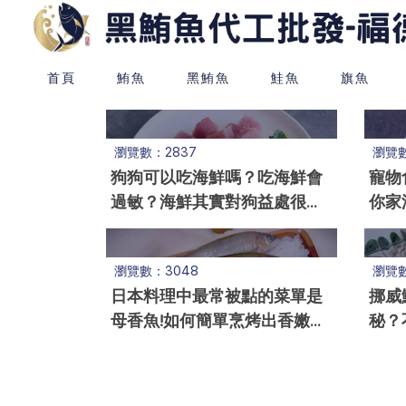
首頁
鮪魚
黑鮪魚
鮭魚
旗魚
瀏覽數：2837
瀏覽數
狗狗可以吃海鮮嗎？吃海鮮會
寵物
過敏？海鮮其實對狗益處很多
你家
～傳統迷思的大破解！
又健
瀏覽數：3048
瀏覽數
日本料理中最常被點的菜單是
挪威
母香魚!如何簡單烹烤出香嫩可
秘？
口的日式料理?
一起