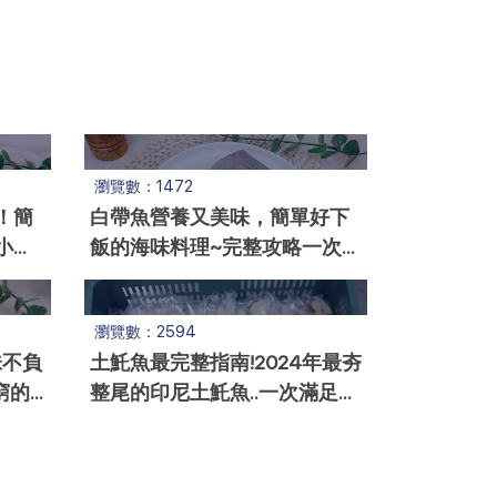
瀏覽數：1472
！簡
白帶魚營養又美味，簡單好下
小家
飯的海味料理~完整攻略一次看
完！
瀏覽數：2594
味不負
土魠魚最完整指南!2024年最夯
窮的
整尾的印尼土魠魚..一次滿足大
家味蕾與健康需求!