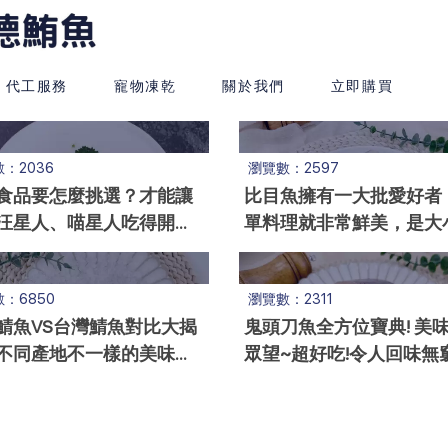
代工服務
寵物凍乾
關於我們
立即購買
：2036
瀏覽數：2597
食品要怎麼挑選？才能讓
比目魚擁有一大批愛好者
汪星人、喵星人吃得開心
單料理就非常鮮美，是大
康！
庭愛用食材~
：6850
瀏覽數：2311
鯖魚VS台灣鯖魚對比大揭
鬼頭刀魚全方位寶典! 美
不同產地不一樣的美味！
眾望~超好吃!令人回味無
來揭曉吧
鬼頭刀魚